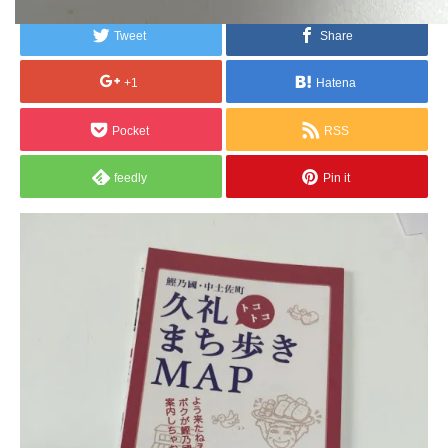
Tweet
Share
+1
Hatena
Pocket
RSS
feedly
Pin it