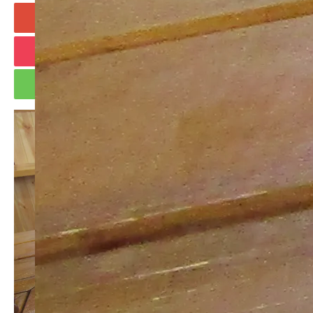
+1
Hatena
Pocket
RSS
feedly
Pin it