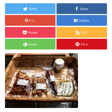
Tweet
Share
+1
Hatena
Pocket
RSS
feedly
Pin it