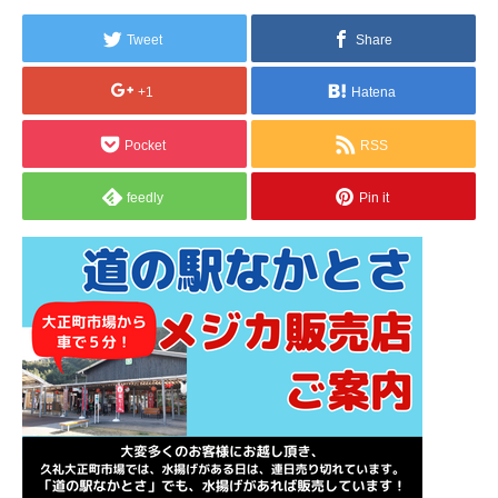
Tweet
Share
+1
Hatena
Pocket
RSS
feedly
Pin it