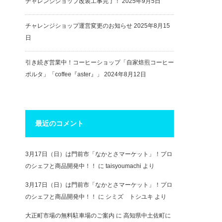
チャレンジショップ改装工事完了！
2025年9月5日
チャレンジショップ運営変更のお知らせ
2025年8月15
日
引き続ぎ営業中！コーヒーショップ「自家焙煎コーヒー
ポルタ」「coffee『aster』」
2024年8月12日
最近のコメント
3月17日（日）は門前市「なかとさマーケット」！プロ
のシェフと商品開発中！！
に
taisyoumachi
より
3月17日（日）は門前市「なかとさマーケット」！プロ
のシェフと商品開発中！！
に
シミズ トシユキ
より
大正町市場の無料駐車場のご案内
に
高知県中土佐町に