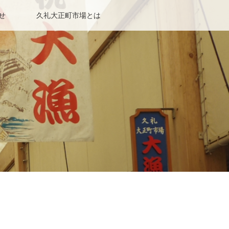
せ
久礼大正町市場とは