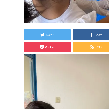
2022.09.26
E3533C0C-8C04-41DB-BE
Tweet
Share
Pocket
RSS