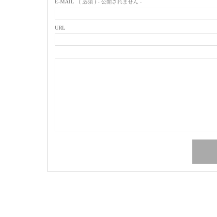
E-MAIL
( 必須 ) - 公開されません -
URL