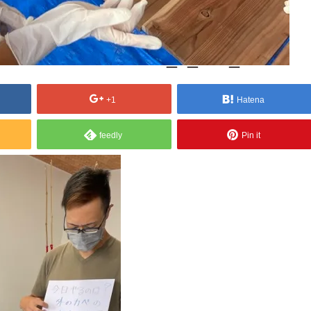
6E-F6077306DDAA_1_105_c
+1
Hatena
feedly
Pin it