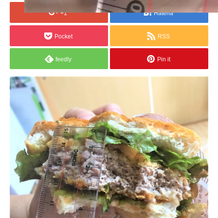
+1
Hatena
Pocket
RSS
feedly
Pin it