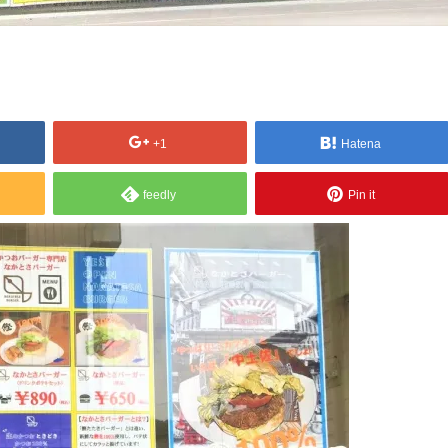
+1
Hatena
feedly
Pin it