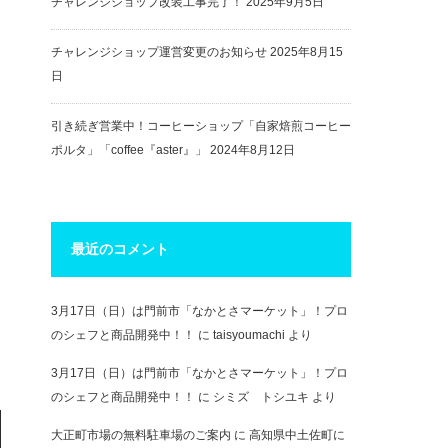
チャレンジショップ改装工事完了！
2025年9月5日
チャレンジショップ運営変更のお知らせ
2025年8月15
日
引き続ぎ営業中！コーヒーショップ「自家焙煎コーヒー
ポルタ」「coffee『aster』」
2024年8月12日
最近のコメント
3月17日（日）は門前市「なかとさマーケット」！プロ
のシェフと商品開発中！！
に
taisyoumachi
より
3月17日（日）は門前市「なかとさマーケット」！プロ
のシェフと商品開発中！！
に
シミズ トシユキ
より
大正町市場の無料駐車場のご案内
に
高知県中土佐町に