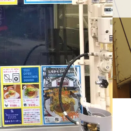
せ
久礼大正町市場とは