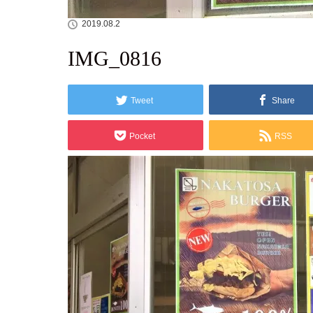
2019.08.2
IMG_0816
Tweet
Share
Pocket
RSS