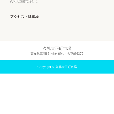
久礼大正町市場とは
アクセス・駐車場
久礼大正町市場
高知県高岡郡中土佐町久礼大正町6372
Copyright ©
久礼大正町市場