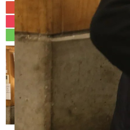
+1
Hatena
Pocket
RSS
feedly
Pin it