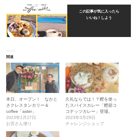
この記事が気に入ったら
いいね！しよう
関連
本日、オープン！ なかと
久礼ならでは！？鰹を使っ
さクレスタンカリー＆
たスパイスカレー「鰹節コ
coffee「aster」
コナッツカレー」登場。
2023年1月27日
2023年3月29日
お宮さん便り
チャレンジショップ