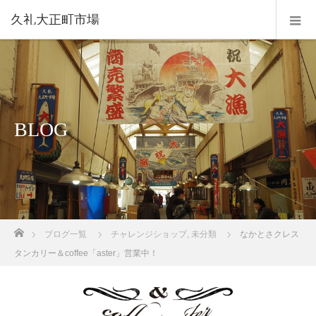
久礼大正町市場
BLOG
ホーム
ブログ一覧
チャレンジショップ
,
未分類
なかとさクレス
タンカリー＆coffee「aster」営業中！