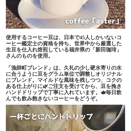
使用するコーヒー豆は、日本で45人しかいないコ
ーヒー鑑定士の資格を持ち、世界中から厳選した
生豆を仕入れ焙煎している福井県の「新田珈琲」
さんのものを使用。
「漁師町ブレンド」は、久礼の少し硬水寄りの水
に合うように豆をグラム単位で調整しオリジナル
にブレンド。マイルドな風味を残しつつ、コクの
ある仕上がりに🌿ご注文を受けてから、豆を挽き
ハンドドリップで丁寧に入れています。🫖毎日飲
んでも飲み飽きないコーヒーをどうぞ。