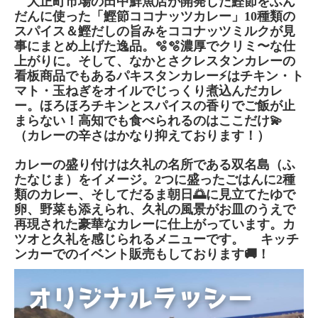
大正町市場の田中鮮魚店が開発した鰹節をふん
だんに使った「鰹節ココナッツカレー」10種類の
スパイス＆鰹だしの旨みをココナッツミルクが見
事にまとめ上げた逸品。🫧🫧濃厚でクリミ〜な仕
上がりに。そして、なかとさクレスタンカレーの
看板商品でもあるパキスタンカレー⚡️はチキン・ト
マト・玉ねぎをオイルでじっくり煮込んだカレ
ー。ほろほろチキンとスパイスの香りでご飯が止
まらない！高知でも食べられるのはここだけ💫
（カレーの辛さはかなり抑えております！）
カレーの盛り付けは久礼の名所である双名島（ふ
たなじま）をイメージ。2つに盛ったごはんに2種
類のカレー、そしてだるま朝日🌅に見立てたゆで
卵、野菜も添えられ、久礼の風景がお皿のうえで
再現された豪華なカレーに仕上がっています。カ
ツオと久礼を感じられるメニューです。 キッチ
ンカーでのイベント販売もしております🚚！