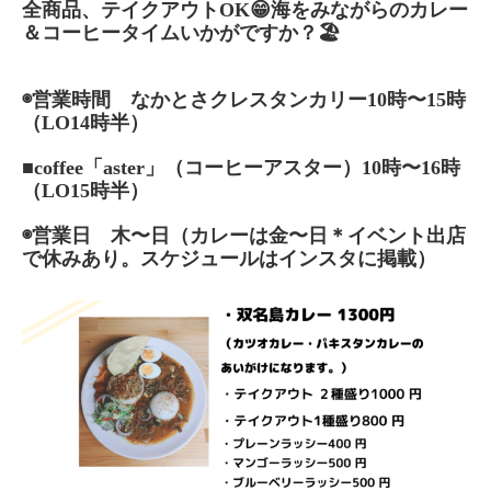
全商品、テイクアウトOK😁海をみながらのカレー
＆コーヒータイムいかがですか？🏖
◉営業時間 なかとさクレスタンカリー10時〜15時
（LO14時半）
■coffee「aster」（コーヒーアスター）10時〜16時
（LO15時半）
◉営業日 木〜日（カレーは金〜日＊イベント出店
で休みあり。スケジュールはインスタに掲載）