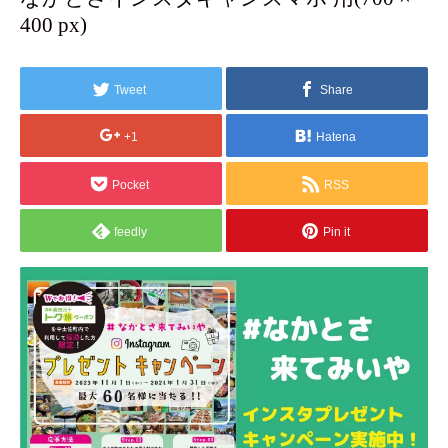
400 px)
Tweet
Share
+1
Hatena
Pocket
RSS
feedly
Pin it