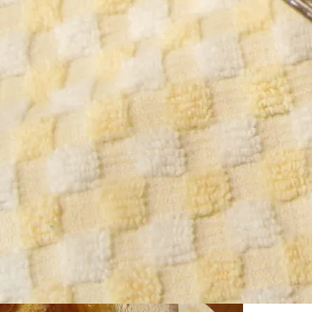
+1
Hatena
feedly
Pin it