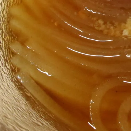
せ
久礼大正町市場とは