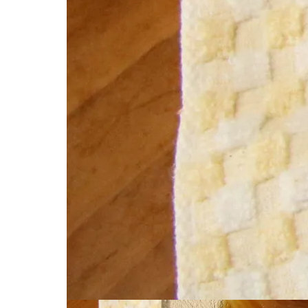
2020.02.28
.JPG
Tweet
Share
Pocket
RSS