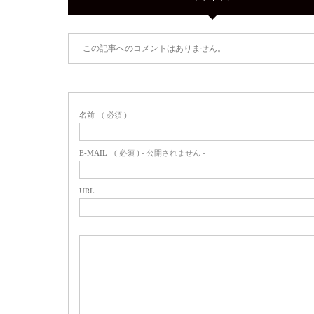
この記事へのコメントはありません。
名前
( 必須 )
E-MAIL
( 必須 ) - 公開されません -
URL