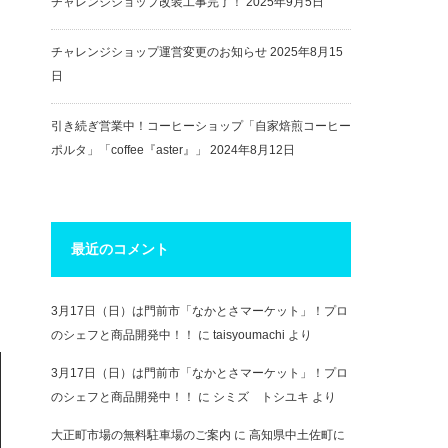
チャレンジショップ改装工事完了！
2025年9月5日
チャレンジショップ運営変更のお知らせ
2025年8月15
日
引き続ぎ営業中！コーヒーショップ「自家焙煎コーヒー
ポルタ」「coffee『aster』」
2024年8月12日
最近のコメント
3月17日（日）は門前市「なかとさマーケット」！プロ
のシェフと商品開発中！！
に
taisyoumachi
より
3月17日（日）は門前市「なかとさマーケット」！プロ
のシェフと商品開発中！！
に
シミズ トシユキ
より
大正町市場の無料駐車場のご案内
に
高知県中土佐町に