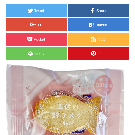
Tweet
Share
+1
Hatena
Pocket
RSS
feedly
Pin it