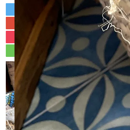
Tweet
Share
+1
Hatena
Pocket
RSS
feedly
Pin it