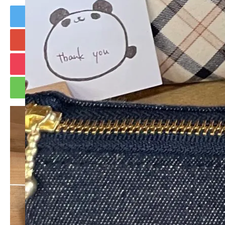
Tweet
Share
+1
Hatena
Pocket
RSS
feedly
Pin it