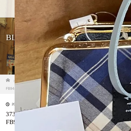
BLOG
ホーム
ブログ一覧
373CFCFA-EC53-4EB1-AA07-
FB9446130EB2
2023.07.30
373CFCFA-EC53-4EB1-AA07-
FB9446130EB2