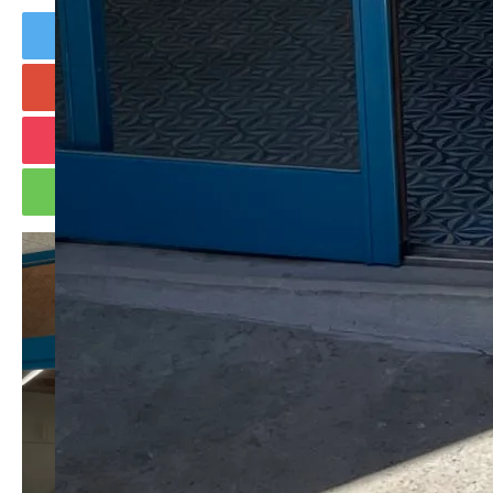
Tweet
Share
+1
Hatena
Pocket
RSS
feedly
Pin it