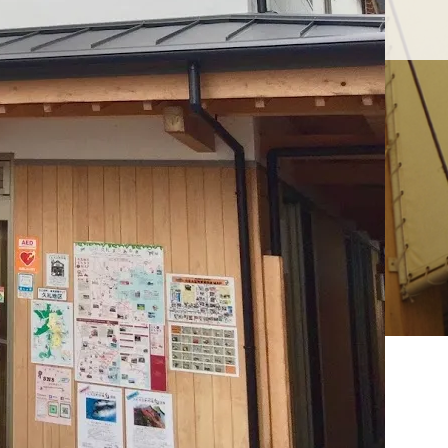
せ
久礼大正町市場とは