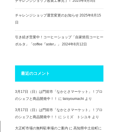
チャレンジショップ改装工事完了！
2025年9月5日
チャレンジショップ運営変更のお知らせ
2025年8月15
日
引き続ぎ営業中！コーヒーショップ「自家焙煎コーヒー
ポルタ」「coffee『aster』」
2024年8月12日
最近のコメント
3月17日（日）は門前市「なかとさマーケット」！プロ
のシェフと商品開発中！！
に
taisyoumachi
より
3月17日（日）は門前市「なかとさマーケット」！プロ
のシェフと商品開発中！！
に
シミズ トシユキ
より
大正町市場の無料駐車場のご案内
に
高知県中土佐町に