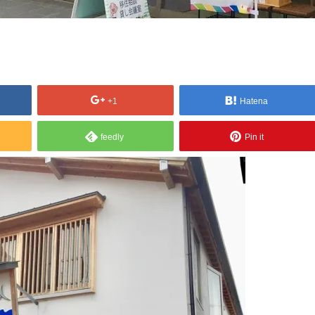
+1
Hatena
feedly
Pin it