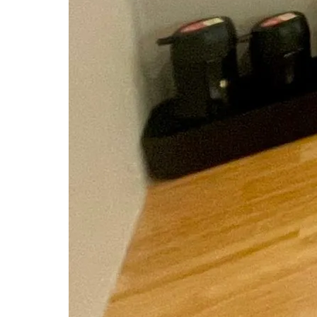
2023.04.28
4B6054E5-68F1-49CD-A8A
Tweet
Share
Pocket
RSS