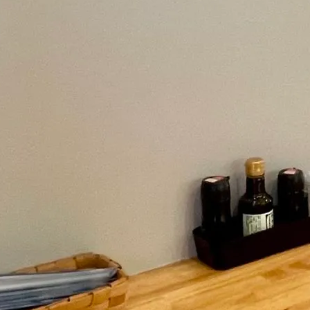
せ
久礼大正町市場とは