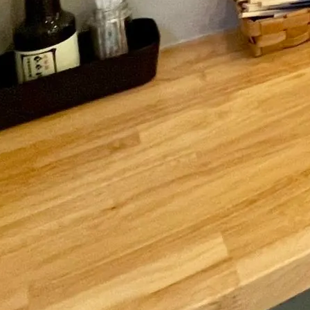
1-01E13E43930C
+1
Hatena
feedly
Pin it