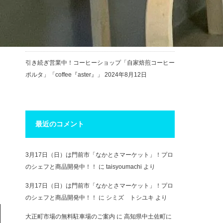
チャレンジショップ改装工事完了！
2025年9月5日
チャレンジショップ運営変更のお知らせ
2025年8月15
日
引き続ぎ営業中！コーヒーショップ「自家焙煎コーヒー
ポルタ」「coffee『aster』」
2024年8月12日
最近のコメント
3月17日（日）は門前市「なかとさマーケット」！プロ
のシェフと商品開発中！！
に
taisyoumachi
より
3月17日（日）は門前市「なかとさマーケット」！プロ
のシェフと商品開発中！！
に
シミズ トシユキ
より
大正町市場の無料駐車場のご案内
に
高知県中土佐町に