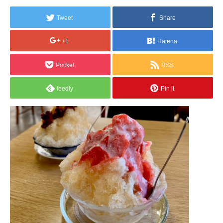
Tweet
Share
+1
Hatena
Pocket
RSS
feedly
Pin it