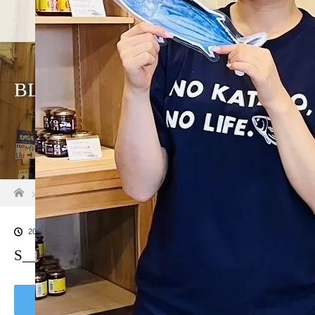
ホーム
店舗紹介
アクセス・駐車
BLOG
ホーム
ブログ一覧
S__36888639_0 – コピー
2024.08.12
S__36888639_0 – コピー
Tweet
Share