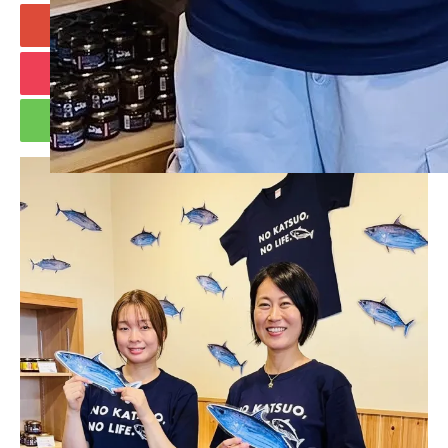
+1
Hatena
Pocket
RSS
feedly
Pin it