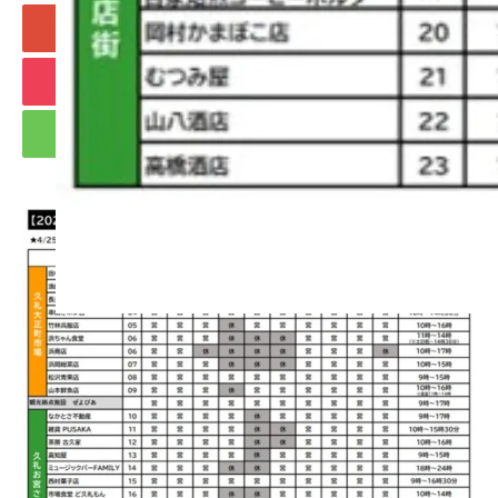
+1
Hatena
Pocket
RSS
feedly
Pin it