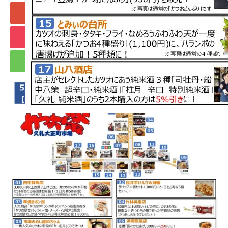
+1
Hatena
Pocket
RSS
feedly
Pin it