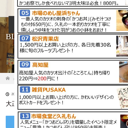
ホーム
店舗紹介
アクセス・駐車場
BLOG
ホーム
ブログ一覧
大正町市場かつお祭 WEB用マップデータ
2022.05.4
大正町市場かつお祭 WEB用マップデータ
Tweet
Share