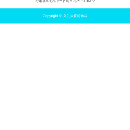
高知県高岡郡中土佐町久礼大正町6372
Copyright ©
久礼大正町市場