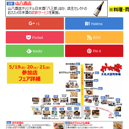
Tweet
Share
+1
Hatena
Pocket
RSS
feedly
Pin it