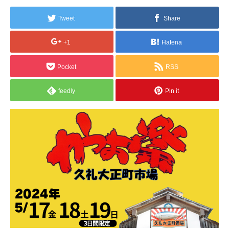
Tweet
Share
+1
Hatena
Pocket
RSS
feedly
Pin it