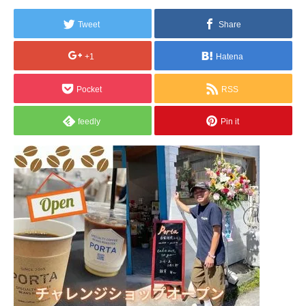
Tweet
Share
+1
Hatena
Pocket
RSS
feedly
Pin it