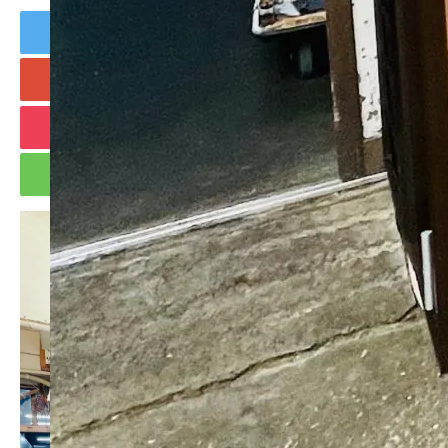
Tweet
Share
+1
Hatena
Pocket
RSS
feedly
Pin it