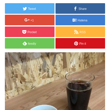
Tweet
Share
+1
Hatena
Pocket
RSS
feedly
Pin it