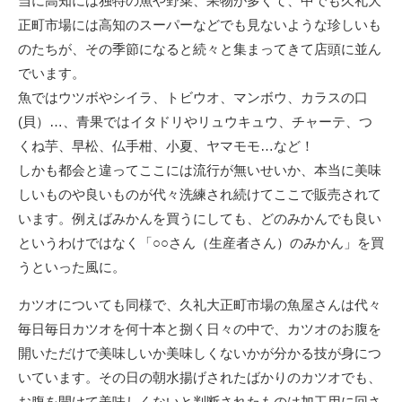
当に高知には独特の魚や野菜、果物が多くて、中でも久礼大
正町市場には高知のスーパーなどでも見ないような珍しいも
のたちが、その季節になると続々と集まってきて店頭に並ん
でいます。
魚ではウツボやシイラ、トビウオ、マンボウ、カラスの口
(貝）…、青果ではイタドリやリュウキュウ、チャーテ、つ
くね芋、早松、仏手柑、小夏、ヤマモモ…など！
しかも都会と違ってここには流行が無いせいか、本当に美味
しいものや良いものが代々洗練され続けてここで販売されて
います。例えばみかんを買うにしても、どのみかんでも良い
というわけではなく「○○さん（生産者さん）のみかん」を買
うといった風に。
カツオについても同様で、久礼大正町市場の魚屋さんは代々
毎日毎日カツオを何十本と捌く日々の中で、カツオのお腹を
開いただけで美味しいか美味しくないかが分かる技が身につ
いています。その日の朝水揚げされたばかりのカツオでも、
お腹を開けて美味しくないと判断されたものは加工用に回さ