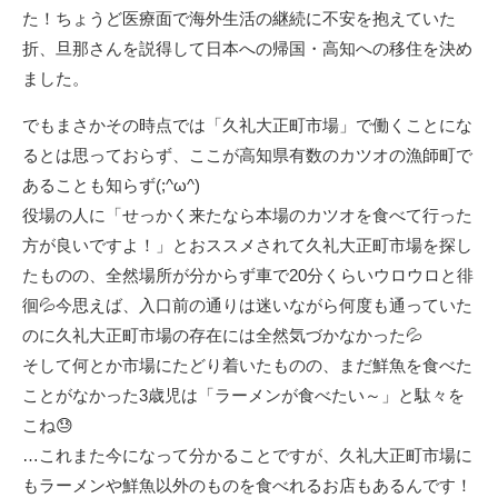
た！ちょうど医療面で海外生活の継続に不安を抱えていた
折、旦那さんを説得して日本への帰国・高知への移住を決め
ました。
でもまさかその時点では「久礼大正町市場」で働くことにな
るとは思っておらず、ここが高知県有数のカツオの漁師町で
あることも知らず(;^ω^)
役場の人に「せっかく来たなら本場のカツオを食べて行った
方が良いですよ！」とおススメされて久礼大正町市場を探し
たものの、全然場所が分からず車で20分くらいウロウロと徘
徊💦今思えば、入口前の通りは迷いながら何度も通っていた
のに久礼大正町市場の存在には全然気づかなかった💦
そして何とか市場にたどり着いたものの、まだ鮮魚を食べた
ことがなかった3歳児は「ラーメンが食べたい～」と駄々を
こね😓
…これまた今になって分かることですが、久礼大正町市場に
もラーメンや鮮魚以外のものを食べれるお店もあるんです！