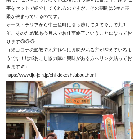
事をセットで紹介してくれるのですが、その期間は3年と期
限が決まっているのです。
オーストラリアから中土佐町に引っ越してきて今月で丸3
年。そのため私も今月末でお仕事終了ということになってお
ります😢😢😢
（※コロナの影響で地方移住に興味がある方が増えているよ
うです！地域おこし協力隊に興味がある方へリンク貼ってお
きます💕）
https://www.iju-join.jp/chiikiokoshi/about.html