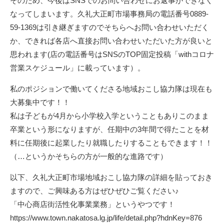
そのため、今後はSNSでのお問い合わせにお返事ができなく
なってしまいます。久礼大正町市場事務局の電話番号0889-
59-1369は引き継ぎますのでそちらへお問い合わせいただく
か、できれば各店へ直接お問い合わせいただいた方が良いと
思われます(店の電話番号はSNSのTOP固定投稿「withコロナ
営業スケジュール」に載っています）。
私のポジションで働いてくださる地域おこし協力隊は現在も
大募集中です！！
私は子どもが4月から小学校入学ということもありこのまま
卒業という形になりますが、任期中の3年間で得たことを材
料に任期後に起業したり就職したりすることもできます！！
（…というかそちらの方が一般的な進路です）
以下、久礼大正町市場地域おこし協力隊の詳細を貼っておき
ますので、ご興味ある方はぜひぜひご覧ください♪
「中心商店街活性化事業業務」というやつです！
https://www.town.nakatosa.lg.jp/life/detail.php?hdnKey=876