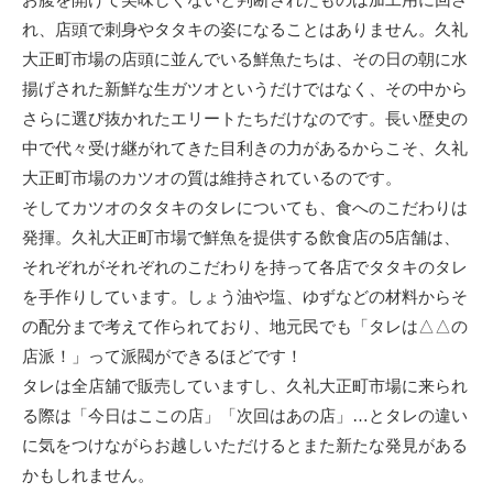
れ、店頭で刺身やタタキの姿になることはありません。久礼
大正町市場の店頭に並んでいる鮮魚たちは、その日の朝に水
揚げされた新鮮な生ガツオというだけではなく、その中から
さらに選び抜かれたエリートたちだけなのです。長い歴史の
中で代々受け継がれてきた目利きの力があるからこそ、久礼
大正町市場のカツオの質は維持されているのです。
そしてカツオのタタキのタレについても、食へのこだわりは
発揮。久礼大正町市場で鮮魚を提供する飲食店の5店舗は、
それぞれがそれぞれのこだわりを持って各店でタタキのタレ
を手作りしています。しょう油や塩、ゆずなどの材料からそ
の配分まで考えて作られており、地元民でも「タレは△△の
店派！」って派閥ができるほどです！
タレは全店舖で販売していますし、久礼大正町市場に来られ
る際は「今日はここの店」「次回はあの店」…とタレの違い
に気をつけながらお越しいただけるとまた新たな発見がある
かもしれません。