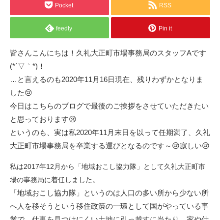
Pocket
RSS
feedly
Pin it
皆さんこんにちは！久礼大正町市場事務局のスタッフAです
(*´▽｀*)！
…と言えるのも2020年11月16日現在、残りわずかとなりま
した😢
今日はこちらのブログで最後のご挨拶をさせていただきたい
と思っております😢
というのも、実は私2020年11月末日を以って任期満了、久礼
大正町市場事務局を卒業する運びとなるのです～😢寂しい😢
私は2017年12月から「地域おこし協力隊」として久礼大正町市
場の事務局に着任しました。
「地域おこし協力隊」というのは人口の多い所から少ない所
へ人を移そうという移住政策の一環として国がやっている事
業で、仕事を見つけにくい土地に引っ越すに当たり、家や仕