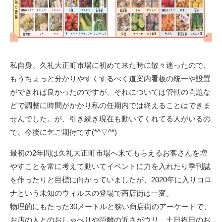
私自身、久礼大正町市場に初めて来た時に散々迷ったので、
もうちょっと分かりやすくするべく道案内看板の統一や設置
ができれば良かったのですが、それについては管轄の問題な
どで調整に時間がかかり私の任期内では終えることはできま
せんでした。が、引き続き現在も動いてくれてる人がいるの
で、今後に乞ご期待です(*^▽^*)
最初の2年間は久礼大正町市場へ来てもらえるお客さんを増
やすことを常に考えて動いてイベントに力を入れたり季刊誌
を作ったりと目標に向かっていましたが、2020年に入りコロ
ナという未知のウィルスの登場で商店街は一変。
物理的にもたった30メートルと狭い商店街のアーケードで、
お店の人とのおしゃべりや距離の近さがウリ、土日祝日のお