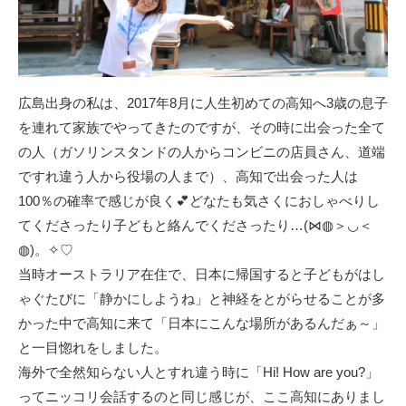
広島出身の私は、2017年8月に人生初めての高知へ3歳の息子
を連れて家族でやってきたのですが、その時に出会った全て
の人（ガソリンスタンドの人からコンビニの店員さん、道端
ですれ違う人から役場の人まで）、高知で出会った人は
100％の確率で感じが良く💕どなたも気さくにおしゃべりし
てくださったり子どもと絡んでくださったり…(⋈◍＞◡＜
◍)。✧♡
当時オーストラリア在住で、日本に帰国すると子どもがはし
ゃぐたびに「静かにしようね」と神経をとがらせることが多
かった中で高知に来て「日本にこんな場所があるんだぁ～」
と一目惚れをしました。
海外で全然知らない人とすれ違う時に「Hi! How are you?」
ってニッコリ会話するのと同じ感じが、ここ高知にありまし