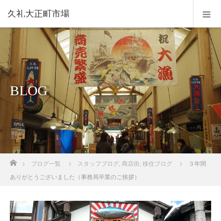
久礼大正町市場
BLOG
ホーム
ブログ一覧
スタッフブログ
,
商店街
,
移住ブログ
３年間
ありがとうございました（事務局卒業のご挨拶）