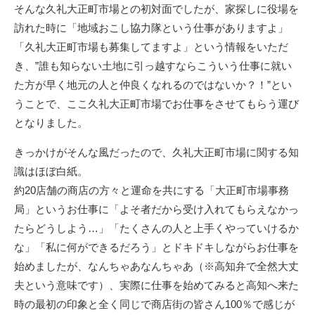
そんな久礼大正町市場との初対面でしたが、家探しに役場を
訪れた時に「地域おこし協力隊という仕事がありますよ」
「久礼大正町市場も募集してますよ」という情報をいただ
き、”誰も知らない土地に引っ越すならこういう仕事に就い
た方が早く地元の人と仲良くなれるのではないか？！”とい
うことで、ここ久礼大正町市場でお仕事をさせてもらう運び
となりました。
きっかけがそんな風だったので、久礼大正町市場に関する知
識はほぼ白紙。
約20店舗の商店の方々と運命を共にする「大正町市場事務
局」というお仕事に「よそ者だから受け入れてもらえなかっ
たらどうしよう…」「たくさんの人と上手くやっていけるか
な」「私に何ができるだろう」とドキドキしながらお仕事を
始めましたが、なんちゃあなんちゃあ（※高知弁で全然大丈
夫という意味です）、実際に仕事を始めてみると高知へ来た
時の最初の印象と全く同じで商店街の皆さん100％で感じが