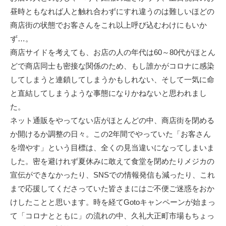
昼時ともなれば人と触れ合わずにすれ違うのは難しいほどの
商店街の状態でお客さんをこれ以上呼び込むわけにもいか
ず…。
商店サイドを考えても、お店の人の年代は60～80代がほとん
どで商店同士も密接な関係のため、もし誰かがコロナに感染
してしまうと連鎖してしまうかもしれない、そして一気に命
と直結してしまうような事態になりかねないと思われまし
た。
ネット通販をやってない店がほとんどの中、商店街を閉める
か開けるか調整の日々。この2年間でやっていた「お客さん
を増やす」という目標は、全くの見当違いになってしまいま
した。密を避けれず夏休みに敢えて食堂を閉めたりメジカの
宣伝ができなかったり、SNSでの情報発信も減ったり、これ
まで応援してくださっていた皆さまにはご不便ご迷惑をおか
けしたことと思います。時を経てGotoキャンペーンが始まっ
て「コロナとともに」の流れの中、久礼大正町市場もちょっ