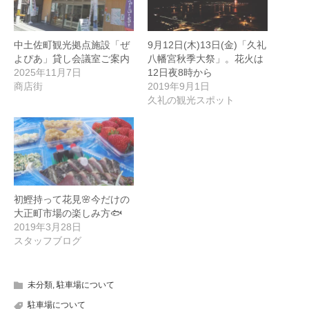
中土佐町観光拠点施設「ぜ
9月12日(木)13日(金)「久礼
よぴあ」貸し会議室ご案内
八幡宮秋季大祭」。花火は
2025年11月7日
12日夜8時から
商店街
2019年9月1日
久礼の観光スポット
初鰹持って花見🌸今だけの
大正町市場の楽しみ方🐟
2019年3月28日
スタッフブログ
未分類
,
駐車場について
駐車場について