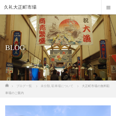
久礼大正町市場
BLOG
ホーム
ブログ一覧
未分類
,
駐車場について
大正町市場の無料駐
車場のご案内