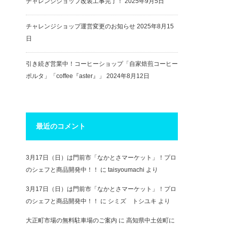
チャレンジショップ改装工事完了！
2025年9月5日
チャレンジショップ運営変更のお知らせ
2025年8月15
日
引き続ぎ営業中！コーヒーショップ「自家焙煎コーヒー
ポルタ」「coffee『aster』」
2024年8月12日
最近のコメント
3月17日（日）は門前市「なかとさマーケット」！プロ
のシェフと商品開発中！！
に
taisyoumachi
より
3月17日（日）は門前市「なかとさマーケット」！プロ
のシェフと商品開発中！！
に
シミズ トシユキ
より
大正町市場の無料駐車場のご案内
に
高知県中土佐町に