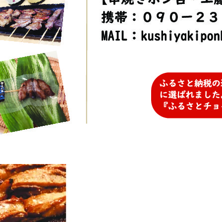
グ-圧縮済み
+1
Hatena
feedly
Pin it