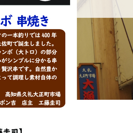
せ
久礼大正町市場とは