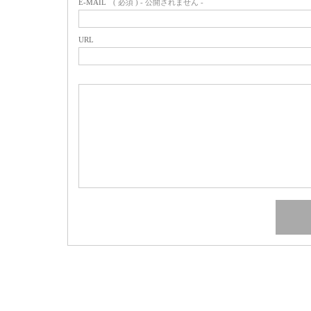
E-MAIL
( 必須 ) - 公開されません -
URL