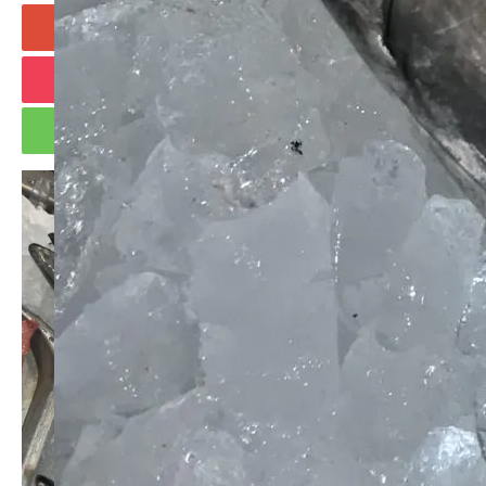
+1
Hatena
Pocket
RSS
feedly
Pin it