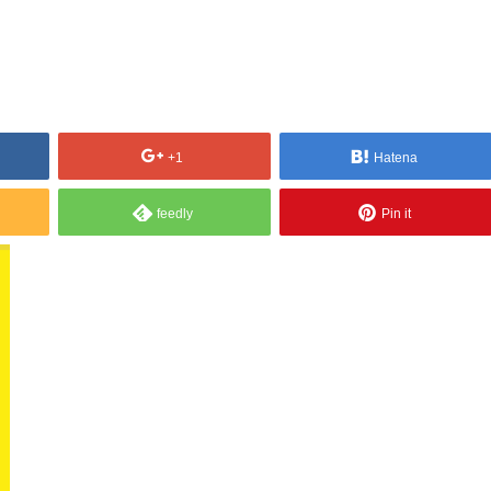
+1
Hatena
feedly
Pin it