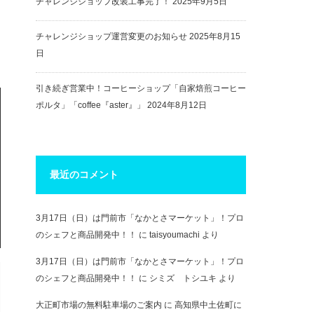
チャレンジショップ改装工事完了！
2025年9月5日
チャレンジショップ運営変更のお知らせ
2025年8月15
日
引き続ぎ営業中！コーヒーショップ「自家焙煎コーヒー
ポルタ」「coffee『aster』」
2024年8月12日
最近のコメント
3月17日（日）は門前市「なかとさマーケット」！プロ
のシェフと商品開発中！！
に
taisyoumachi
より
3月17日（日）は門前市「なかとさマーケット」！プロ
のシェフと商品開発中！！
に
シミズ トシユキ
より
大正町市場の無料駐車場のご案内
に
高知県中土佐町に