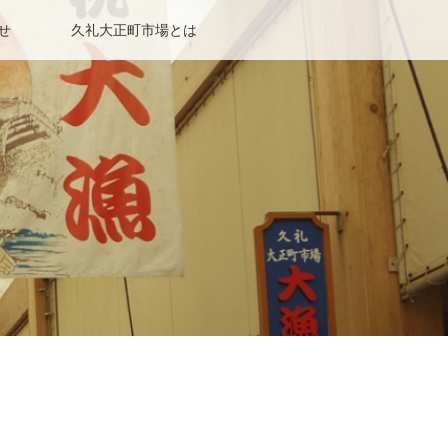
せ
久礼大正町市場とは