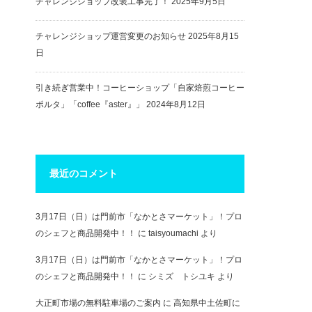
チャレンジショップ改装工事完了！
2025年9月5日
チャレンジショップ運営変更のお知らせ
2025年8月15
日
引き続ぎ営業中！コーヒーショップ「自家焙煎コーヒー
ポルタ」「coffee『aster』」
2024年8月12日
最近のコメント
3月17日（日）は門前市「なかとさマーケット」！プロ
のシェフと商品開発中！！
に
taisyoumachi
より
3月17日（日）は門前市「なかとさマーケット」！プロ
のシェフと商品開発中！！
に
シミズ トシユキ
より
大正町市場の無料駐車場のご案内
に
高知県中土佐町に