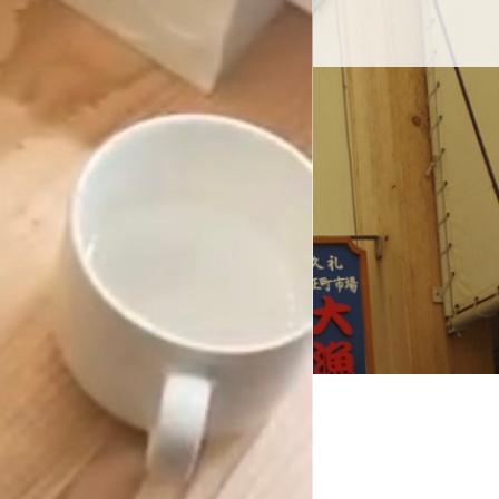
せ
久礼大正町市場とは