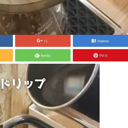
+1
Hatena
feedly
Pin it