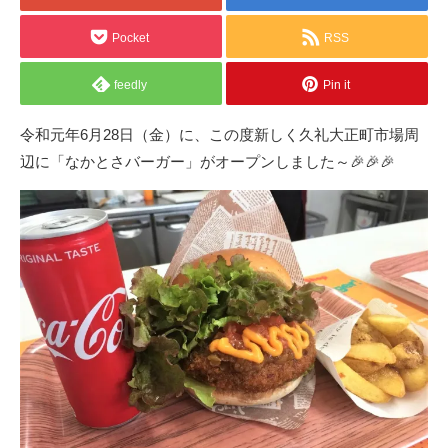
Pocket
RSS
feedly
Pin it
令和元年6月28日（金）に、この度新しく久礼大正町市場周
辺に「なかとさバーガー」がオープンしました～🎉🎉🎉