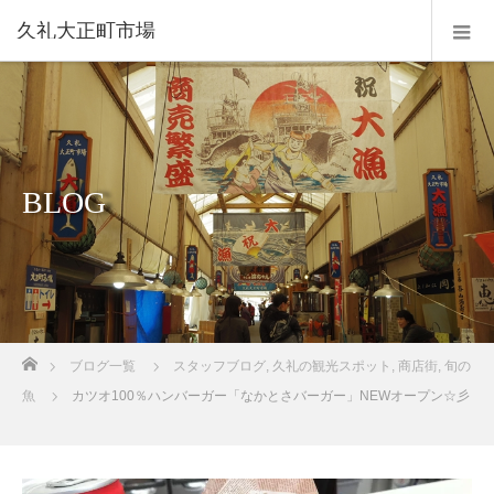
久礼大正町市場
BLOG
ホーム
ブログ一覧
スタッフブログ
,
久礼の観光スポット
,
商店街
,
旬の
魚
カツオ100％ハンバーガー「なかとさバーガー」NEWオープン☆彡