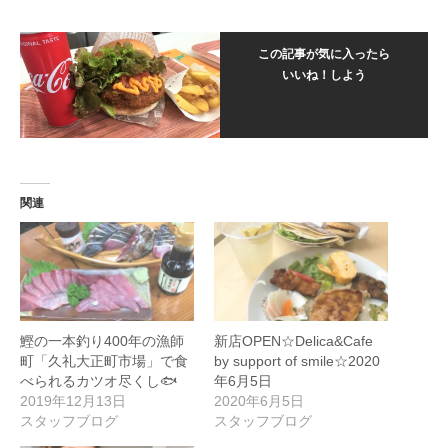
この記事が気に入ったら
いいね！しよう
関連
鰹の一本釣り400年の漁師
新店OPEN☆Delica&Cafe
町「久礼大正町市場」で食
by support of smile☆2020
べられるカツオ尽くし🐟
年6月5日
2019年12月13日
2020年6月5日
スタッフブログ
スタッフブログ