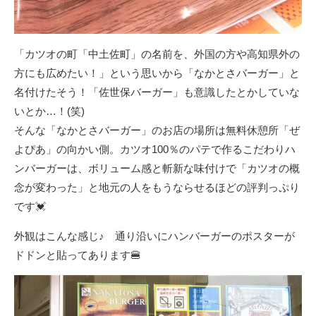
「カツオの町「中土佐町」の名前を、外国の方や高知県外の
方にも広めたい！」という思いから「なかとさバーガー」と
名付けたそう！「佐世保バーガー」も意識したとかしていな
いとか…！(笑)
そんな「なかとさバーガー」のお店の場所は無料休憩所「ぜ
よぴあ」の向かい側。カツオ100％のパテで作るこだわりハ
ンバーガーは、ボリューム感と斬新な味付けで「カツオの概
念が変わった」と地元の人をもうならせるほどの評判っぷり
です💓
外観はこんな感じ♪ 通り沿いにハンバーガーのポスターが
ドドンと貼ってあります🍔