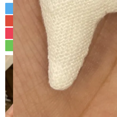
Tweet
Share
+1
Hatena
Pocket
RSS
feedly
Pin it