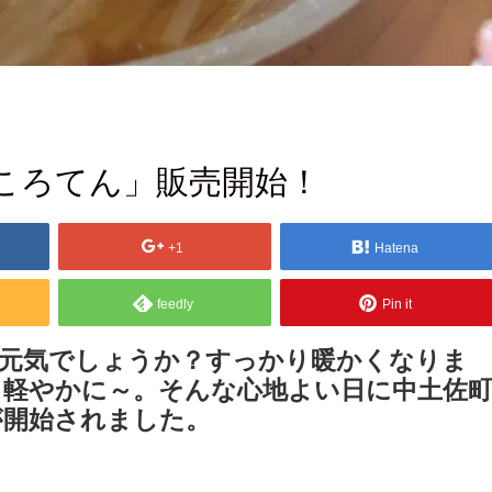
ころてん」販売開始！
+1
Hatena
feedly
Pin it
お元気でしょうか？すっかり暖かくなりま
も軽やかに～。そんな心地よい日に中土佐
が開始されました。