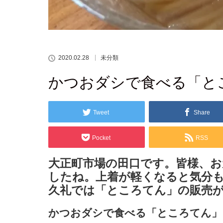
2020.02.28
未分類
かつおダシで食べる「と
Tweet
Share
Pocket
RSS
大正町市場の田口です。皆様、
したね。上着が軽くなると気分
久礼では「ところてん」の販売
かつおダシで食べる「ところてん」