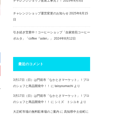
チャレンジショップ改装工事完了！
2025年9月5日
チャレンジショップ運営変更のお知らせ
2025年8月15
日
引き続ぎ営業中！コーヒーショップ「自家焙煎コーヒー
ポルタ」「coffee『aster』」
2024年8月12日
最近のコメント
3月17日（日）は門前市「なかとさマーケット」！プロ
のシェフと商品開発中！！
に
taisyoumachi
より
町
3月17日（日）は門前市「なかとさマーケット」！プロ
のシェフと商品開発中！！
に
シミズ トシユキ
より
大正町市場の無料駐車場のご案内
に
高知県中土佐町に