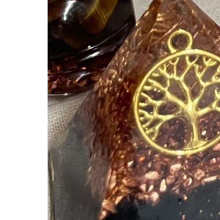
2023.07.30
4B87A833-5300-4677-A18
Tweet
Share
Pocket
RSS