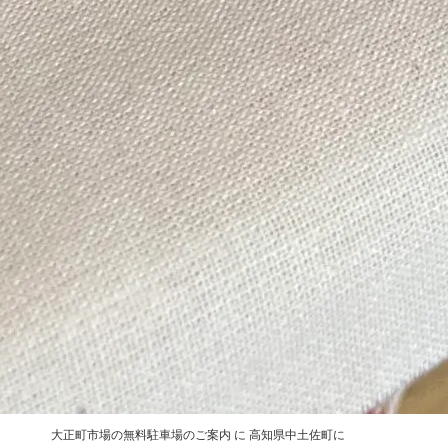
チャレンジショップ改装工事完了！
2025年9月5日
チャレンジショップ運営変更のお知らせ
2025年8月15
日
引き続ぎ営業中！コーヒーショップ「自家焙煎コーヒー
ポルタ」「coffee『aster』」
2024年8月12日
最近のコメント
3月17日（日）は門前市「なかとさマーケット」！プロ
のシェフと商品開発中！！
に
taisyoumachi
より
3月17日（日）は門前市「なかとさマーケット」！プロ
のシェフと商品開発中！！
に
シミズ トシユキ
より
大正町市場の無料駐車場のご案内
に
高知県中土佐町に