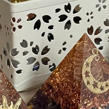
せ
久礼大正町市場とは