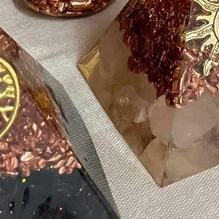
4-6DD790C3EA28
+1
Hatena
feedly
Pin it