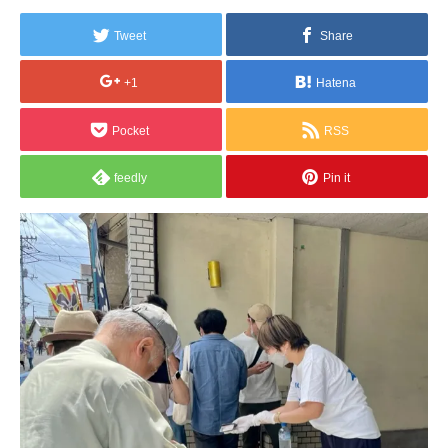
Tweet
Share
+1
Hatena
Pocket
RSS
feedly
Pin it