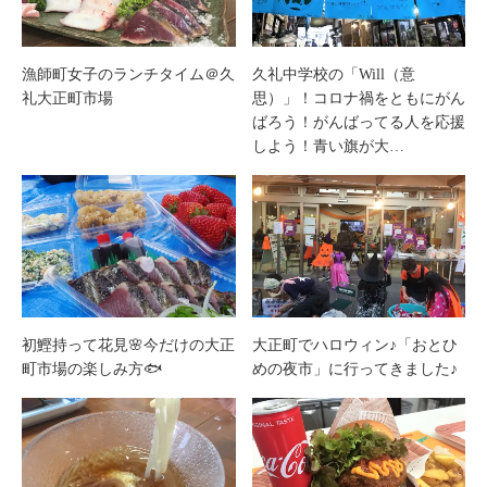
漁師町女子のランチタイム＠久
久礼中学校の「Will（意
礼大正町市場
思）」！コロナ禍をともにがん
ばろう！がんばってる人を応援
しよう！青い旗が大…
初鰹持って花見🌸今だけの大正
大正町でハロウィン♪「おとひ
町市場の楽しみ方🐟
めの夜市」に行ってきました♪