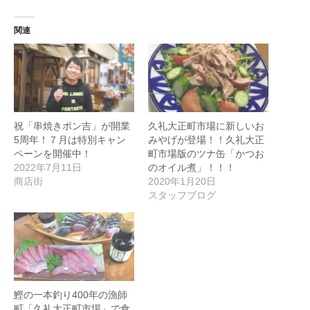
関連
祝「串焼きポン吉」が開業
久礼大正町市場に新しいお
5周年！７月は特別キャン
みやげが登場！！久礼大正
ペーンを開催中！
町市場版のツナ缶「かつお
2022年7月11日
のオイル煮」！！！
商店街
2020年1月20日
スタッフブログ
鰹の一本釣り400年の漁師
町「久礼大正町市場」で食