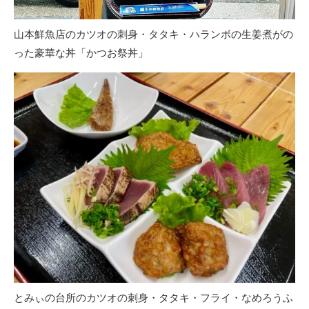
山本鮮魚店のカツオの刺身・タタキ・ハランボの生姜煮がの
った豪華な丼「かつお祭丼」
とみぃの台所のカツオの刺身・タタキ・フライ・なめろうふ