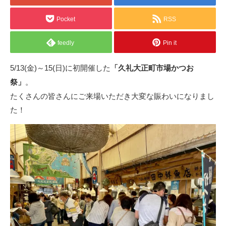
Pocket
RSS
feedly
Pin it
5/13(金)～15(日)に初開催した
「久礼大正町市場かつお
。
祭」
たくさんの皆さんにご来場いただき大変な賑わいになりまし
た！