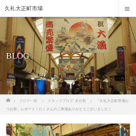
久礼大正町市場
BLOG
ホーム
ブログ一覧
スタッフブログ
,
未分類
「久礼大正町市場か
つお祭」レポート！たくさんのご来場ありがとうございました！