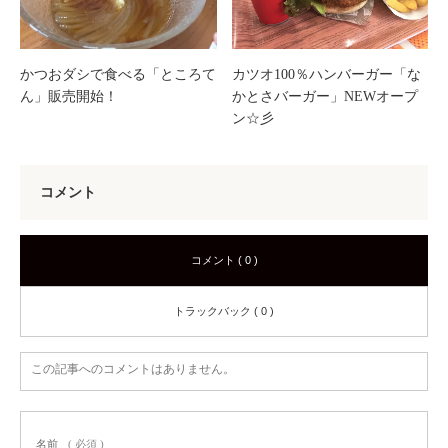
かつおダシで食べる「ところて
カツオ100％ハンバーガー「な
ん」販売開始！
かとさバーガー」NEWオープ
ン☆彡
コメント
コメント ( 0 )
トラックバック ( 0 )
この記事へのコメントはありません。
名前
( 必須 )