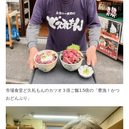
市場食堂ど久礼もんのカツオ３倍ご飯1.5倍の「豊漁！かつ
おどんぶり」