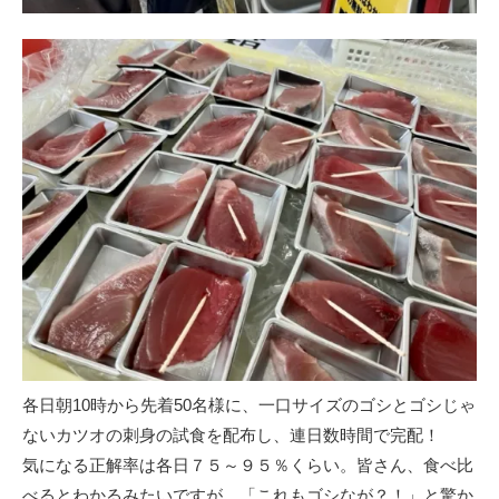
各日朝10時から先着50名様に、一口サイズのゴシとゴシじゃ
ないカツオの刺身の試食を配布し、連日数時間で完配！
気になる正解率は各日７５～９５％くらい。皆さん、食べ比
べるとわかるみたいですが、「これもゴシなが？！」と驚か