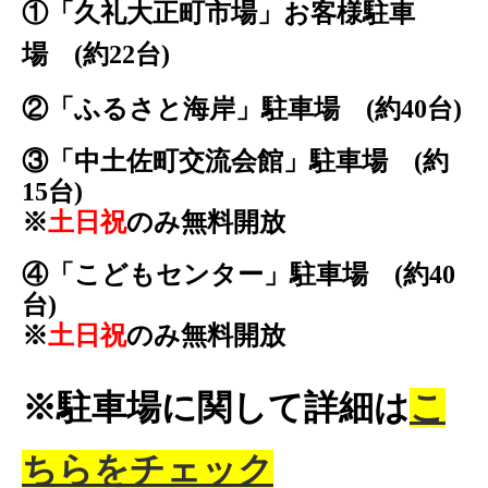
①「久礼大正町市場」お客様駐車
場 (約22台)
②「ふるさと海岸」駐車場 (
約40台)
③「中土佐町交流会館」駐車場 (約
15台)
※
土日祝
のみ
無料開放
④「こどもセンター」駐車場 (約40
台)
※
土日祝
のみ無料開放
※駐車場に関して詳細は
こ
ちらをチェック