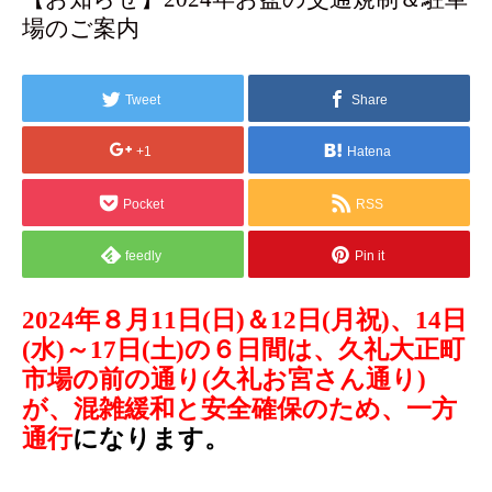
場のご案内
Tweet
Share
+1
Hatena
Pocket
RSS
feedly
Pin it
2024年８月11日(日
)＆12日(月祝)、14日
(水)～17日(土)の６日間は、
久礼大正町
市場の前の通り(久礼お宮さん通り)
が、混雑緩和と安全確保のため、
一方
通行
になります。