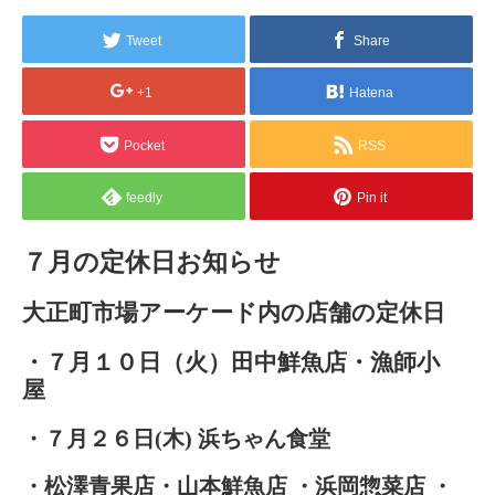
Tweet
Share
+1
Hatena
Pocket
RSS
feedly
Pin it
７月の定休日お知らせ
大正町市場アーケード内の店舗の定休日
・７月１０日（火）田中鮮魚店・漁師小
屋
・７月２６日(木) 浜ちゃん食堂
・松澤青果店・山本鮮魚店 ・浜岡惣菜店 ・