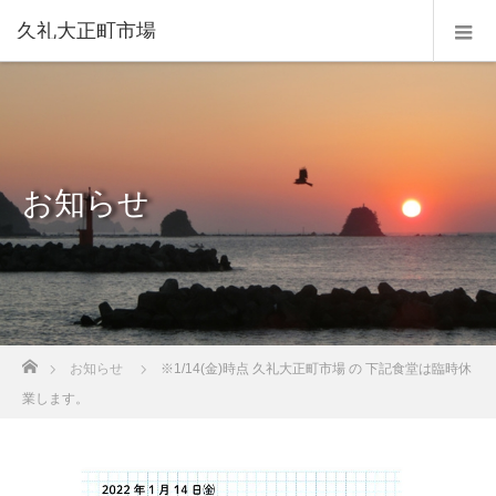
久礼大正町市場
お知らせ
ホーム
お知らせ
※1/14(金)時点 久礼大正町市場 の 下記食堂は臨時休
業します。