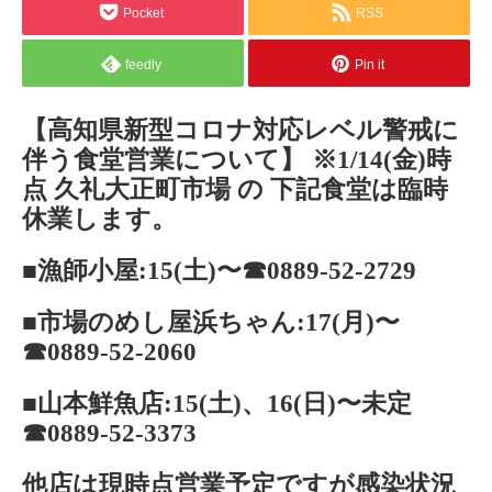
Pocket
RSS
feedly
Pin it
【高知県新型コロナ対応レベル警戒に
伴う食堂営業について】 ※1/14(金)時
点
久礼大正町市場
の 下記食堂は臨時
休業します。
■漁師小屋:15(土)〜☎0889-52-2729
■市場のめし屋浜ちゃん:17(月)〜
☎0889-52-2060
■山本鮮魚店:15(土)、16(日)〜未定
☎0889-52-3373
他店は現時点営業予定ですが感染状況