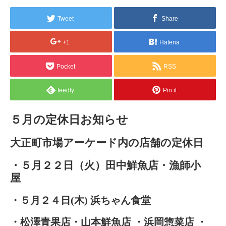
Tweet
Share
+1
Hatena
Pocket
RSS
feedly
Pin it
５月の定休日お知らせ
大正町市場アーケード内の店舗の定休日
・５月２２日（火）田中鮮魚店・漁師小
屋
・５月２４日(木) 浜ちゃん食堂
・松澤青果店・山本鮮魚店 ・浜岡惣菜店 ・