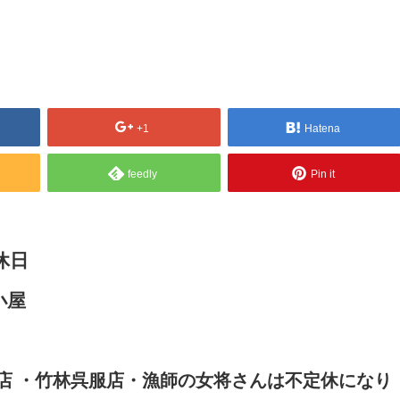
+1
Hatena
feedly
Pin it
休日
師小屋
店 ・竹林呉服店・漁師の女将さんは不定休になり