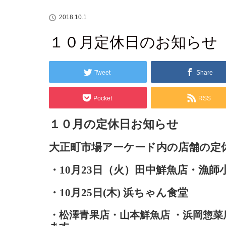
2018.10.1
１０月定休日のお知らせ
Tweet
Share
Pocket
RSS
１０月の定休日お知らせ
大正町市場アーケード内の店舗の定
・10月23日（火）田中鮮魚店・漁
・10月
25
日(木) 浜ちゃん食堂
・松澤青果店・山本鮮魚店 ・浜岡惣菜