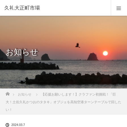
久礼大正町市場
お知らせ
ホーム
お知らせ
【応援お願いします！】クラファン初挑戦！「巨
大！土佐久礼かつおのタタキ」オブジェを高知空港ターンテーブルで回した
い！
2024.03.7