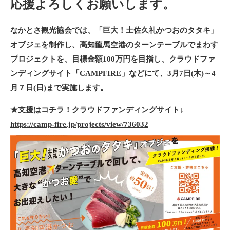
応援よろしくお願いします。
なかとさ観光協会では、「巨大！
土佐久礼かつおのタタキ」
オブジェを制作し、高知龍馬空港のターンテーブルでまわす
プロジェクトを、目標金額
100
万円を目指し、クラウドファ
ンディングサイト「
CAMPFIRE
」などにて、
3
月
7
日
(
木
)～4
月７日(日)まで実施
します。
★支援はコチラ！クラウドファンディングサイト↓
https://camp-fire.jp/projects/
view/736032