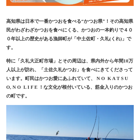
高知県は日本で一番かつおを食べる“かつお県”！その高知県
民がわざわざかつおを食べにくる、かつおの一本釣りで４０
０年以上の歴史がある漁師町が「中土佐町・久礼(くれ)」で
す。
特に「久礼大正町市場」とその周辺は、県内外から年間10万
人以上が訪れ、「土佐久礼かつお」を食べにきてくださって
います。町民はかつお愛にあふれていて、 N O K A T S U
O, N O L I F E ！な文化が根付いている、筋金入りのかつお
の町です。