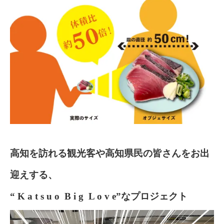
高知を訪れる観光客や高知県民の皆さんをお出
迎えする、
“ K a t s u o B i g L o v e”なプロジェクト