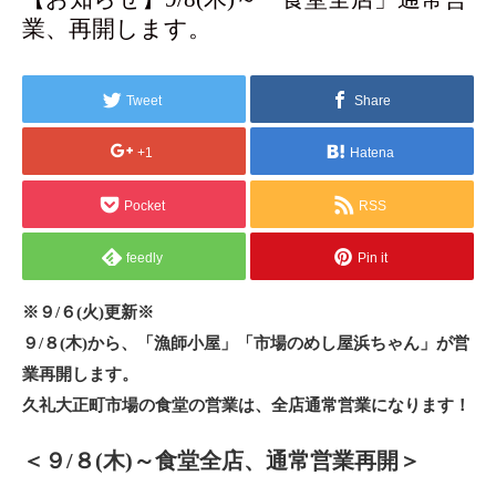
業、再開します。
Tweet
Share
+1
Hatena
Pocket
RSS
feedly
Pin it
※
９/６(火)更新※
９/８(木)から、「漁師小屋」「市場のめし屋浜ちゃん」が営
業再開します。
久礼大正町市場の食堂の営業は、全店通常営業になります！
＜９/８(木)～食堂全店、通常営業再開＞