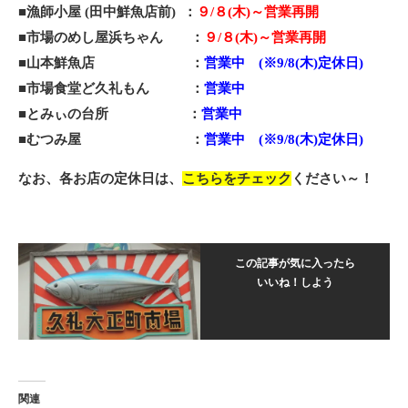
■
漁師小屋 (田中鮮魚店前) ：
９/８(木)～営業再開
■
市場のめし屋浜ちゃん ：
９/８(木)～営業再開
■
山本鮮魚店 ：
営業中 (※9/8(木)定休日)
■
市場食堂ど久礼もん ：
営業中
■
とみぃの台所 ：
営業中
■
むつみ屋 ：
営業中 (※9/8(木)定休日)
なお、各お店の定休日は、
こちらをチェック
ください～！
この記事が気に入ったら
いいね！しよう
関連