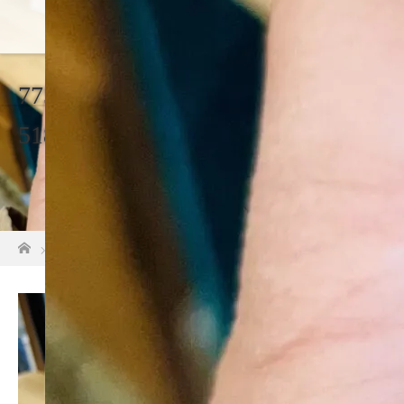
775886C6-CD8B-434D-A5F9-
5188442F02F1
ホーム
775886C6-CD8B-434D-A5F9-5188442F02F1