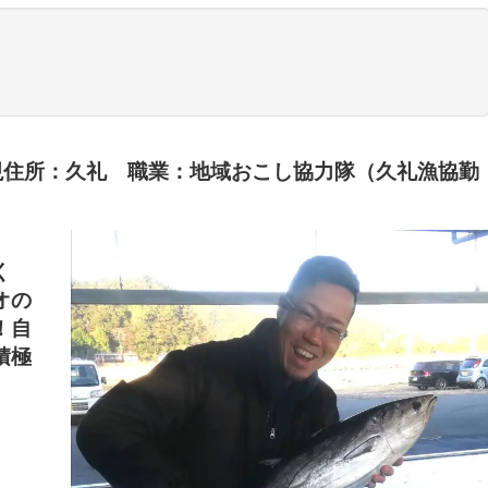
 現住所：久礼 職業：地域おこし協力隊（久礼漁協勤
く
オの
！自
積極