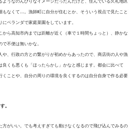
るようなのんびりなイメージだったんだけど、住んでいる久礼地区
畑もなくて…。漁師町に自分が住むとか、そういう視点で見たこと
りにベランダで家庭菜園をしています。
こから高知市内までは距離が近く（車で１時間ちょっと）、
静かな
ので不便は無いかな。
人や、行政の方との繋がりが初めからあったので、商店街の人や漁
は良くも悪くも「ほったらかし」かなと感じます。都会に比べて
行くことや、自分の周りの環境を良くするのは自分自身で作る必要
ます。
た方がいい。でも考えすぎても動けなくなるので飛び込んでみるの