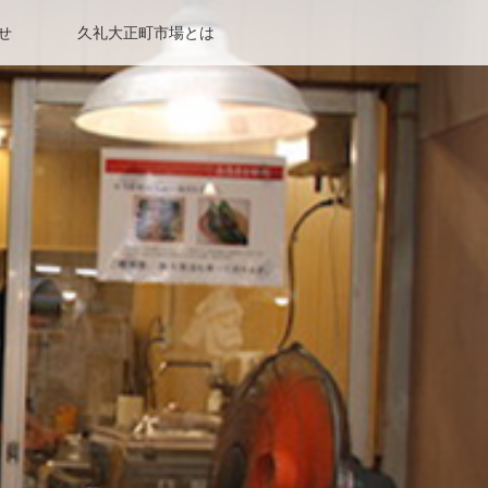
せ
久礼大正町市場とは