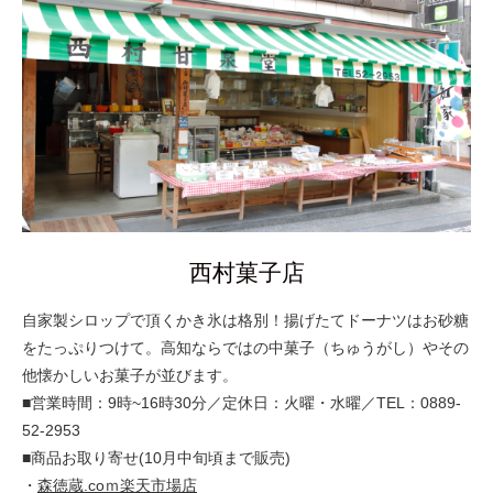
西村菓子店
自家製シロップで頂くかき氷は格別！揚げたてドーナツはお砂糖
をたっぷりつけて。高知ならではの中菓子（ちゅうがし）やその
他懐かしいお菓子が並びます。
■営業時間：9時~16時30分／定休日：火曜・水曜／TEL：0889-
52-2953
■商品お取り寄せ(10月中旬頃まで販売)
・
森徳蔵.coｍ楽天市場店