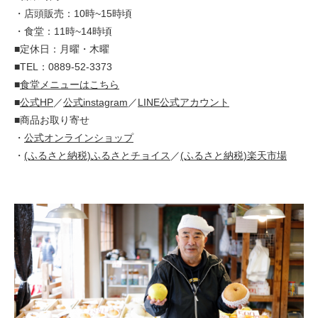
・店頭販売：10時~15時頃
・食堂：11時~14時頃
■定休日：月曜・木曜
■TEL：0889-52-3373
■
食堂メニューはこちら
■
公式HP
／
公式instagram
／
LINE公式アカウント
■商品お取り寄せ
・
公式オンラインショップ
・
(ふるさと納税)ふるさとチョイス
／
(ふるさと納税)楽天市場