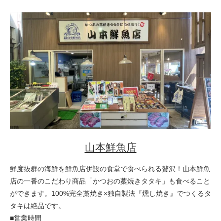
山本鮮魚店
鮮度抜群の海鮮を鮮魚店併設の食堂で食べられる贅沢！山本鮮魚
店の一番のこだわり商品「かつおの藁焼きタタキ」も食べること
ができます。100%完全藁焼き×独自製法『燻し焼き』でつくるタ
タキは絶品です。
■営業時間