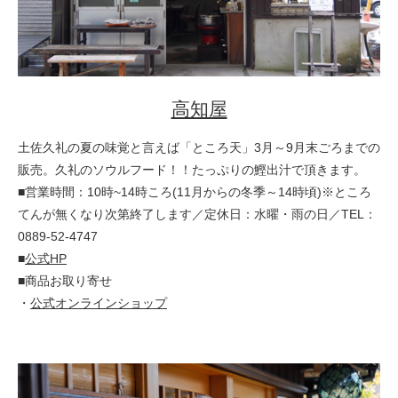
高知屋
土佐久礼の夏の味覚と言えば「ところ天」3月～9月末ごろまでの
販売。久礼のソウルフード！！たっぷりの鰹出汁で頂きます。
■営業時間：10時~14時ころ(11月からの冬季～14時頃)※ところ
てんが無くなり次第終了します／定休日：水曜・雨の日／TEL：
0889-52-4747
■
公式HP
■商品お取り寄せ
・
公式オンラインショップ