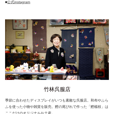
■
公式instagram
竹林呉服店
季節に合わせたディスプレイがいつも素敵な呉服店。和布やふら
ふを使った小物や雑貨を販売。鰹の尾びれで作った「鰹楊枝」は
ここだけのオリジナルお土産。