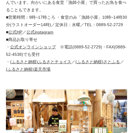
んでいます。向かいにある食堂「漁師小屋」で買ったお魚を食べ
ることもできます。
■営業時間：9時~17時ころ ・食堂のみ「漁師小屋」10時~14時30
分(ラストオーダー14時)／定休日：水曜／TEL：0889-52-2729
■
公式HP
／
公式instagram
■商品お取り寄せ
・
公式オンラインショップ
※電話(0889-52-2729)・FAX(0889-
52-4538)でも受付
・
(ふるさと納税)ふるさとチョイス
／
(ふるさと納税)さとふる
／
(ふるさと納税)楽天市場