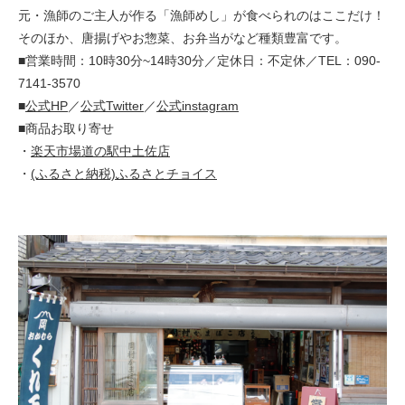
元・漁師のご主人が作る「漁師めし」が食べられのはここだけ！
そのほか、唐揚げやお惣菜、お弁当がなど種類豊富です。
■営業時間：10時30分~14時30分／定休日：不定休／TEL：090-
7141-3570
■
公式HP
／
公式Twitter
／
公式instagram
■商品お取り寄せ
・
楽天市場道の駅中土佐店
・
(ふるさと納税)ふるさとチョイス