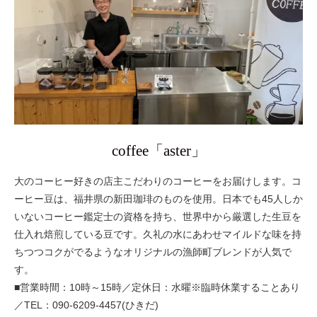
coffee「aster」
大のコーヒー好きの店主こだわりのコーヒーをお届けします。コ
ーヒー豆は、福井県の新田珈琲のものを使用。日本でも45人しか
いないコーヒー鑑定士の資格を持ち、世界中から厳選した生豆を
仕入れ焙煎している豆です。久礼の水にあわせマイルドな味を持
ちつつコクがでるようなオリジナルの漁師町ブレンドが人気で
す。
■営業時間：10時～15時／定休日：水曜※臨時休業することあり
／TEL：090-6209-4457(ひきだ)